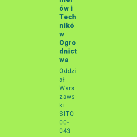
ów i
Tech
nikó
w
Ogro
dnict
wa
Oddzi
ał
Wars
zaws
ki
SITO
00-
043