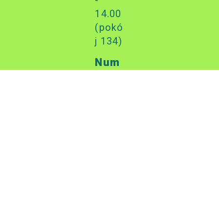
-
14.00
(pokó
j 134)
Num
er
kont
a:
58
1020
1156
0000
7502
0007
5457
PKO