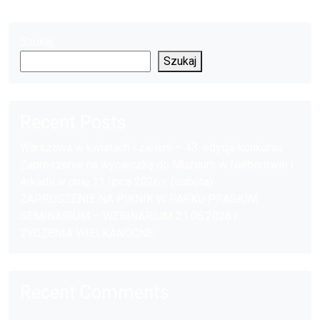
Szukaj
Szukaj
Recent Posts
Warszawa w kwiatach i zieleni – 43. edycja konkursu
Zaproszenie na wycieczkę do Muzeum w Nieborowie i
Arkadii w dniu 11 lipca 2026 r. (sobota)
ZAPROSZENIE NA PIKNIK W PARKU PRASKIM
SEMINARIUM – WEBINARIUM 21.05.2026 r.
ŻYCZENIA WIELKANOCNE
Recent Comments