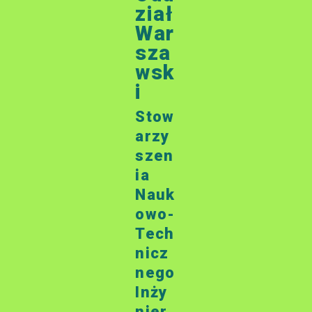
ział
War
sza
wsk
i
Stow
arzy
szen
ia
Nauk
owo-
Tech
nicz
nego
Inży
nier