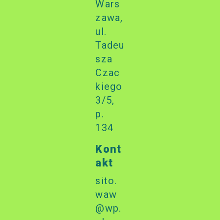
Wars
zawa,
ul.
Tadeu
sza
Czac
kiego
3/5,
p.
134
Kont
akt
sito.
waw
@wp.