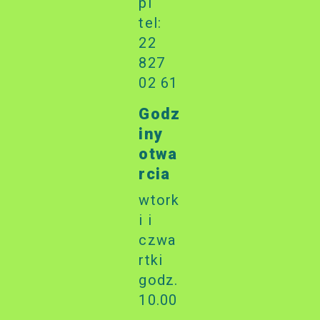
pl
tel:
22
827
02 61
Godz
iny
otwa
rcia
wtork
i i
czwa
rtki
godz.
10.00