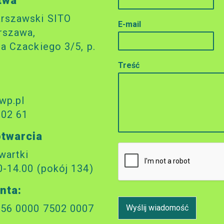
twa
arszawski SITO
E-mail
rszawa,
za Czackiego 3/5, p.
Treść
wp.pl
 02 61
otwarcia
wartki
0-14.00 (pokój 134)
nta:
156 0000 7502 0007
Wyślij wiadomość