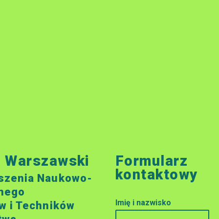
ł Warszawski
Formularz
kontaktowy
szenia Naukowo-
nego
Imię i nazwisko
w i Techników