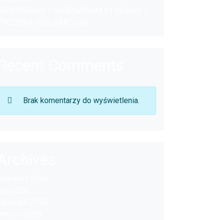
SEMINARIUM – WEBINARIUM 21.05.2026 r.
ŻYCZENIA WIELKANOCNE
Recent Comments
Brak komentarzy do wyświetlenia.
Archives
czerwiec 2026
maj 2026
kwiecień 2026
marzec 2026