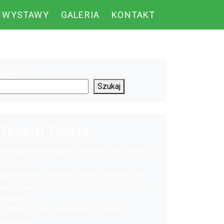
WYSTAWY
GALERIA
KONTAKT
Szukaj
Szukaj
Recent Posts
Warszawa w kwiatach i zieleni – 43. edycja
konkursu
Zaproszenie na wycieczkę do Muzeum w
Nieborowie i Arkadii w dniu 11 lipca 2026 r.
(sobota)
ZAPROSZENIE NA PIKNIK W PARKU
PRASKIM