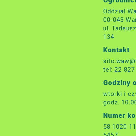
Ogrodnic
Oddział W
00-043 Wa
ul. Tadeus
134
Kontakt
sito.waw@
tel: 22 827
Godziny 
wtorki i cz
godz. 10.0
Numer ko
58 1020 1
5457