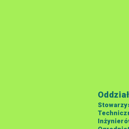
Oddzia
Stowarzy
Technicz
Inżynieró