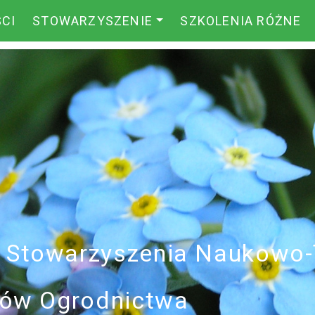
CI
STOWARZYSZENIE
SZKOLENIA RÓŻNE
i Stowarzyszenia Naukowo
ików Ogrodnictwa