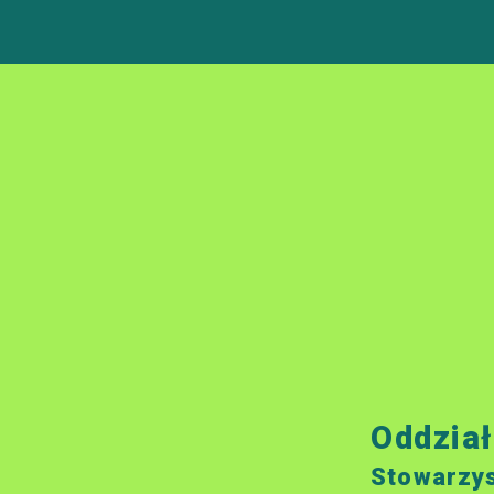
Oddzia
Stowarzy