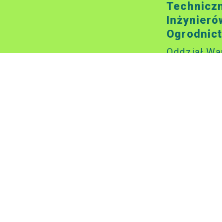
Technicz
Inżynieró
Ogrodnic
Oddział Wa
00-043 Wa
ul. Tadeusz
134
Kontakt
sito.waw@
tel: 22 827
Godziny o
wtorki i cz
godz. 10.0