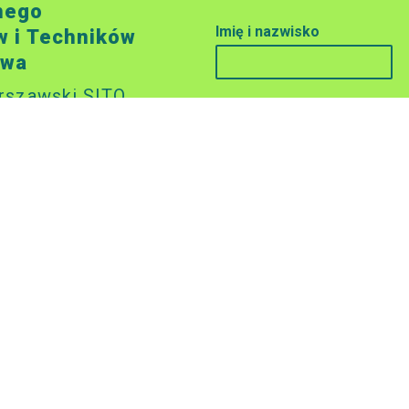
nego
Imię i nazwisko
w i Techników
twa
rszawski SITO
E-mail
rszawa,
a Czackiego 3/5, p.
Treść
wp.pl
 02 61
twarcia
wartki
0-14.00 (pokój 134)