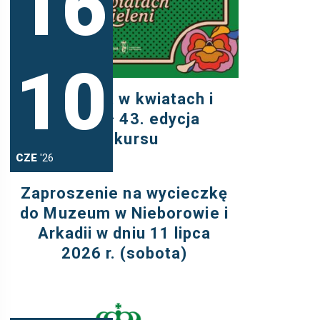
16
10
CZE
'26
Warszawa w kwiatach i
zieleni – 43. edycja
konkursu
CZE
'26
Zaproszenie na wycieczkę
do Muzeum w Nieborowie i
Arkadii w dniu 11 lipca
2026 r. (sobota)