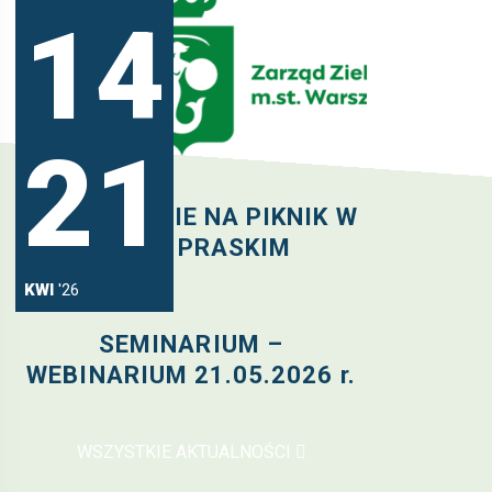
14
21
MAJ
'26
ZAPROSZENIE NA PIKNIK W
PARKU PRASKIM
KWI
'26
SEMINARIUM –
WEBINARIUM 21.05.2026 r.
WSZYSTKIE AKTUALNOŚCI