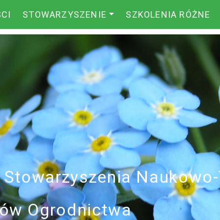
CI
STOWARZYSZENIE
SZKOLENIA RÓŻNE
i Stowarzyszenia Naukowo
ików Ogrodnictwa