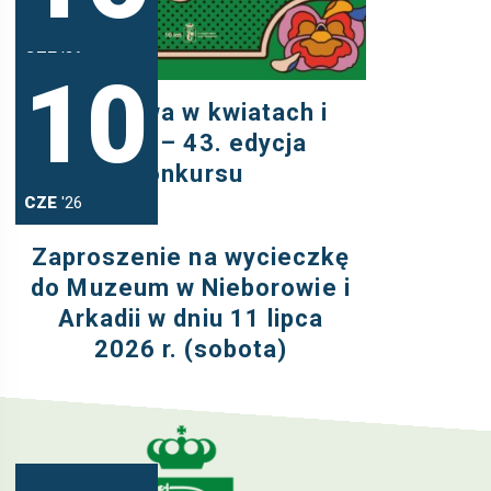
CZE
'26
10
Warszawa w kwiatach i
zieleni – 43. edycja
konkursu
CZE
'26
Zaproszenie na wycieczkę
do Muzeum w Nieborowie i
Arkadii w dniu 11 lipca
2026 r. (sobota)