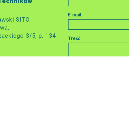
 Techników
E-mail
awski SITO
wa,
zackiego 3/5, p. 134
Treść
l
61
rcia
ki
.00 (pokój 134)
:
0000 7502 0007 5457
Wyślij wiadomość