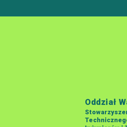
Oddział W
Stowarzysze
Techniczneg