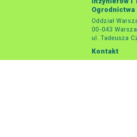
Inżynierów i
Ogrodnictwa
Oddział Warsz
00-043 Warsza
ul. Tadeusza C
Kontakt
sito.waw@wp.p
tel: 22 827 02 
Godziny otwa
wtorki i czwart
godz. 10.00-14
Numer konta
58 1020 1156 