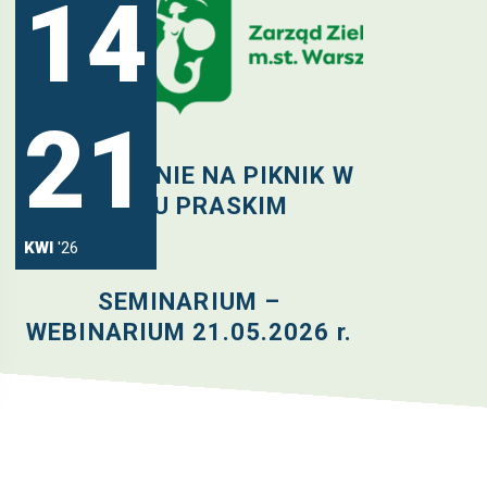
14
21
MAJ
'26
ZAPROSZENIE NA PIKNIK W
PARKU PRASKIM
KWI
'26
SEMINARIUM –
WEBINARIUM 21.05.2026 r.
WSZYSTKIE AKTUALNOŚCI