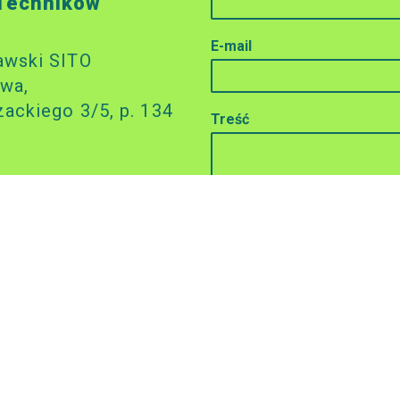
 Techników
E-mail
awski SITO
wa,
zackiego 3/5, p. 134
Treść
l
61
rcia
ki
.00 (pokój 134)
:
0000 7502 0007 5457
Wyślij wiadomość