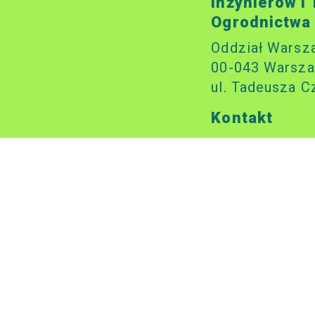
Inżynierów i
Ogrodnictwa
Oddział Warsz
00-043 Warsza
ul. Tadeusza C
Kontakt
sito.waw@wp.p
tel: 22 827 02 
Godziny otwa
wtorki i czwart
godz. 10.00-14
Numer konta
58 1020 1156 