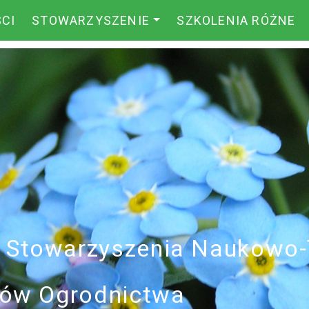
CI
STOWARZYSZENIE
SZKOLENIA RÓŻNE
i Stowarzyszenia Naukowo
ików Ogrodnictwa