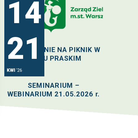
14
21
MAJ
'26
ZAPROSZENIE NA PIKNIK W
PARKU PRASKIM
KWI
'26
SEMINARIUM –
WEBINARIUM 21.05.2026 r.
WSZYSTKIE AKTUALNOŚCI