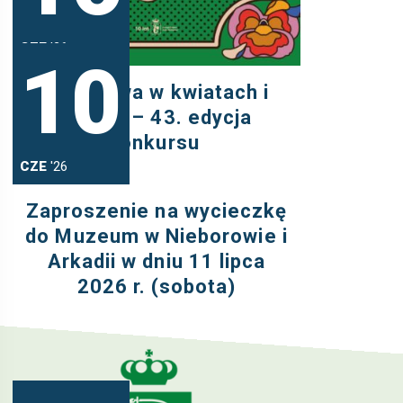
CZE
'26
10
Warszawa w kwiatach i
zieleni – 43. edycja
konkursu
CZE
'26
Zaproszenie na wycieczkę
do Muzeum w Nieborowie i
Arkadii w dniu 11 lipca
2026 r. (sobota)