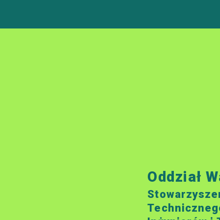
Oddział W
Stowarzysze
Techniczneg