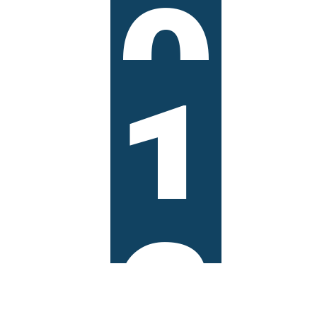
0
CZE
'26
Warszawa
1
w
kwiatach i
zieleni –
43. edycja
konkursu
CZE
'26
2
Zaproszen
ie na
wycieczkę
do
Muzeum w